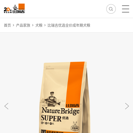
首页
产品家族
犬粮
比瑞吉优选全价成年期犬粮
热门搜索:
无谷
冻干
离乳
免疫
减肥
毛球
骨骼