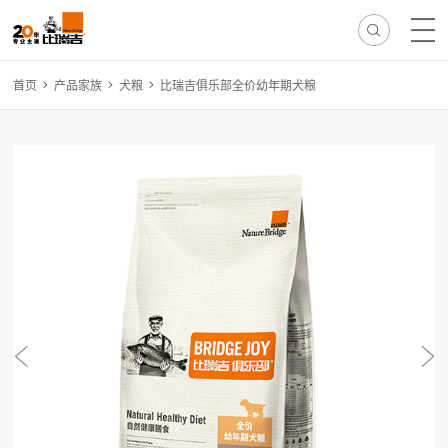
首页
产品家族
犬粮
比瑞吉俱乐部全价幼年期犬粮
热门搜索:
无谷
冻干
离乳
免疫
减肥
毛球
骨骼