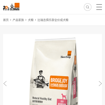
首页
产品家族
犬粮
比瑞吉俱乐部全价成犬粮
热门搜索:
无谷
冻干
离乳
免疫
减肥
毛球
骨骼