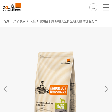
首页
产品家族
犬粮
比瑞吉俱乐部靓犬全价全期犬粮 添加金枪鱼
热门搜索:
无谷
冻干
离乳
免疫
减肥
毛球
骨骼