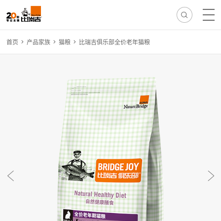
首页
产品家族
猫粮
比瑞吉俱乐部全价老年猫粮
热门搜索:
无谷
冻干
离乳
免疫
减肥
毛球
骨骼