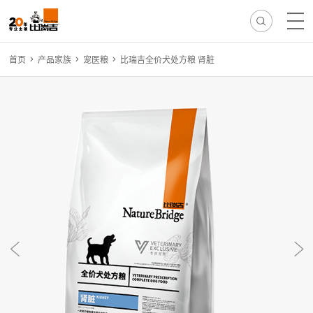
首页
产品家族
宠医粮
比瑞吉全价犬处方粮 肾脏
热门搜索:
无谷
冻干
离乳
免疫
减肥
毛球
骨骼