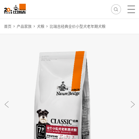
首页
产品家族
犬粮
比瑞吉经典全价小型犬老年期犬粮
热门搜索:
无谷
冻干
离乳
免疫
减肥
毛球
骨骼