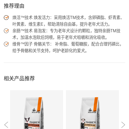
推荐理由
焕活™技术 焕发活力：采用焕活TM技术，含卵磷脂、虾青素、
叶黄素、维生素E，帮助清除自由基，提升老年犬活力。
亲肠™技术 易泡发：专为老年犬设计的颗粒，独特亲肠TM技
术，加温水泡软后饲喂，易于老年犬咀嚼和消化吸收。
维骨™因子 骨骼关节： 补骨脂、葡萄糖胺，配合合理钙磷比，
给予骨骼和关节支持，呵护老龄化的爱犬。
相关产品推荐