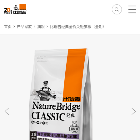
首页
产品家族
猫粮
比瑞吉经典全价英短猫粮（全期）
热门搜索:
无谷
冻干
离乳
免疫
减肥
毛球
骨骼