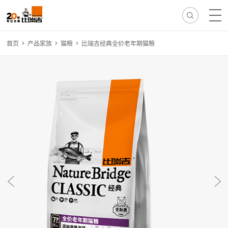
首页
产品家族
猫粮
比瑞吉经典全价老年期猫粮
热门搜索:
无谷
冻干
离乳
免疫
减肥
毛球
骨骼