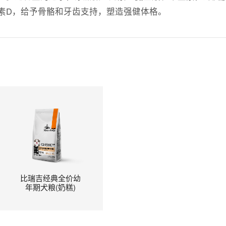
素D，给予骨骼和牙齿支持，塑造强健体格。
比瑞吉经典全价幼
年期犬粮(奶糕)