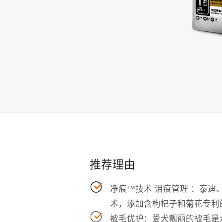
推荐理由
净痕™技术 泪痕管理 ：泰
术，添加含枸杞子和菊花专利的配
被毛优护：爱犬靓丽的被毛是