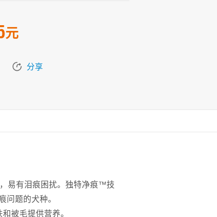
5
元
分享
因，易有泪痕困扰。独特净痕™技
泪痕问题的犬种。
肤和被毛提供营养。