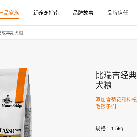
产品家族
新养宠指南
品牌故事
品牌信任
冻干
离乳
免疫
减肥
毛球
骨骼
宾成年期犬粮
比瑞吉经典
犬粮
添加含菊花和枸
毛孩子们
规格：1.5kg