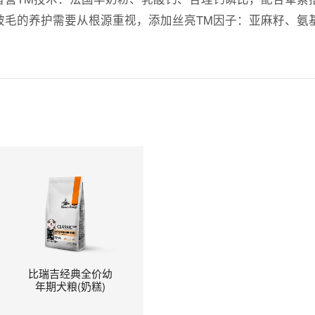
丽被毛的养护需要从根源重视，添加丝亮TM因子：亚麻籽、氨
比瑞吉经典全价幼
年期犬粮(奶糕)