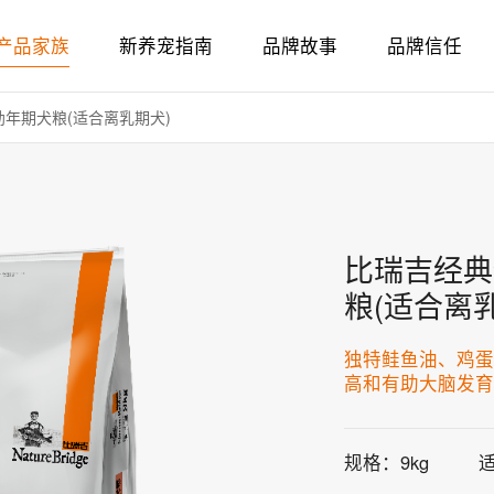
产品家族
新养宠指南
品牌故事
品牌信任
冻干
离乳
免疫
减肥
毛球
骨骼
年期犬粮(适合离乳期犬)
比瑞吉经典
粮(适合离
独特鲑鱼油、鸡
高和有助大脑发
规格：9kg