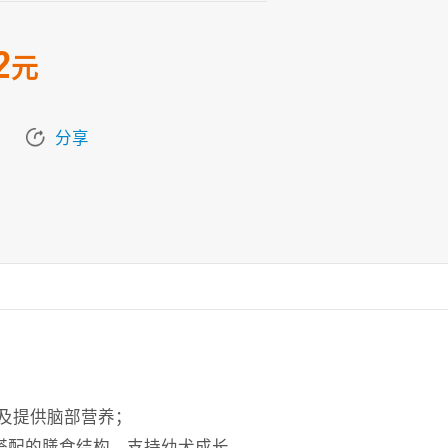
2
元
分享
统及提供脑部营养；
搭配的膳食结构，支持幼犬成长。