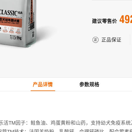
49
建议零售价
正品保证
产品详情
参数规格
特乐活TM因子：鲑鱼油、鸡蛋黄粉和山药，支持幼犬免疫系
用智营TM技术：法国羊奶粉、乳酸钙、合理钙磷比，配合荤素