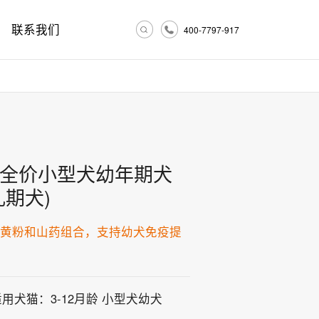
联系我们
400-7797-917
全价小型犬幼年期犬
乳期犬)
蛋黄粉和山药组合，支持幼犬免疫提
育
适用犬猫：3-12月龄 小型犬幼犬