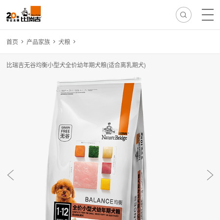
首页
产品家族
犬粮
热门搜索:
无谷
冻干
离乳
免疫
减肥
毛球
骨骼
比瑞吉无谷均衡小型犬全价幼年期犬粮(适合离乳期犬)