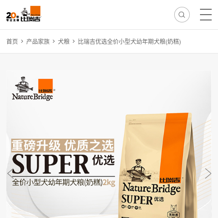
首页
产品家族
犬粮
比瑞吉优选全价小型犬幼年期犬粮(奶糕)
热门搜索:
无谷
冻干
离乳
免疫
减肥
毛球
骨骼