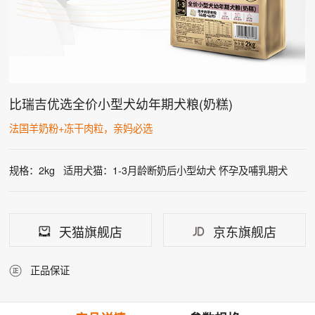
比瑞吉优选全价小型犬幼年期犬粮(奶糕)
法国羊奶粉+冻干肉粒，亲妈必选
规格：2kg
适用犬猫：1-3月龄断奶后小型幼犬 怀孕及哺乳期犬
天猫旗舰店
京东旗舰店
正品保证