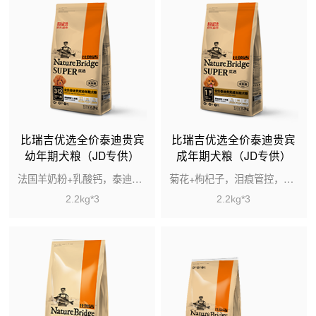
比瑞吉优选全价泰迪贵宾
比瑞吉优选全价泰迪贵宾
幼年期犬粮（JD专供）
成年期犬粮（JD专供）
法国羊奶粉+乳酸钙，泰迪发育成长必备
菊花+枸杞子，泪痕管控，眼睛有神
2.2kg*3
2.2kg*3