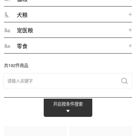
犬粮
宠医粮
零食
共
192
件商品
开启按条件搜索