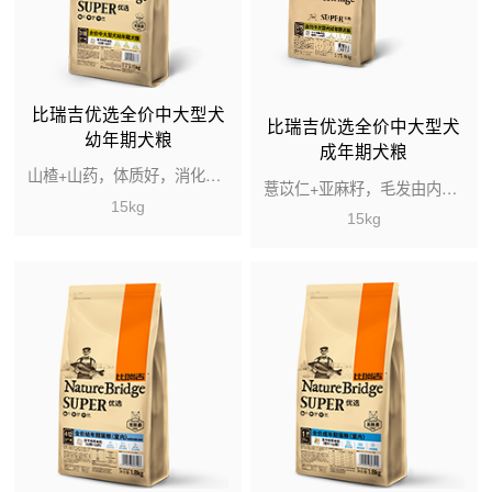
比瑞吉优选全价中大型犬
比瑞吉优选全价中大型犬
幼年期犬粮
成年期犬粮
山楂+山药，体质好，消化好，发育好
薏苡仁+亚麻籽，毛发由内而外焕发健康光彩
15kg
15kg