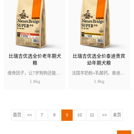
比瑞吉优选全价老年期犬
比瑞吉优选全价泰迪贵宾
粮
幼年期犬粮
维骨因子，让7岁狗狗还能接飞盘
法国羊奶粉+乳酸钙，泰迪发育成长必备
1.8kg
1.8kg
首页
<<
7
8
9
10
11
>>
末页