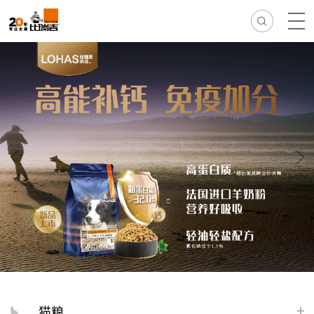
热门搜索:
无谷
冻干
离乳
免疫
减肥
毛球
骨骼
猫粮